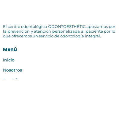
El centro odontológico ODONTOESTHETIC apostamos por
la prevención y atención personalizada al paciente por lo
que ofrecemos un servicio de odontología integral.
Menú
Inicio
Nosotros
Servicios
Testimonios
Contacto
+51 941 487 858 - +51 937 238 377
informes@odontoestheticperu.com
Av. 1° Mayo # 914 (2do piso) Sec 1, Gp 12, Mz H, Lt 16. Villa el
Salvador